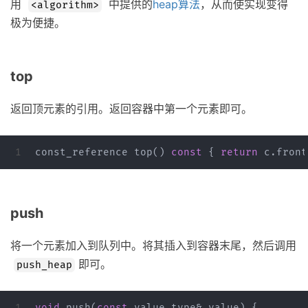
用
中提供的
heap算法
，从而使实现变得
<algorithm>
极为便捷。
top
返回顶元素的引用。返回容器中第一个元素即可。
const_reference
top
()
const
{
return
c
.
front
push
将一个元素加入到队列中。将其插入到容器末尾，然后调用
即可。
push_heap
1

void
push
(
const
value_type
&
value
)
{