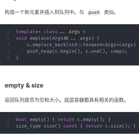
构造一个新元素并插入到队列中。与
类似。
push
1

template
<
class
...
Args
>
2

void
emplace
(
Args
&&
...
args
)
{
3

c
.
emplace_back
(
std
::
forward
<
Args
>
(
args
).
4

push_heap
(
c
.
begin
(),
c
.
end
(),
comp
);
}
empty & size
返回队列是否为空和大小。底层容器都具有相关的函数。
1

bool
empty
()
{
return
c
.
empty
();
}
size_type
size
()
const
{
return
c
.
size
();
}