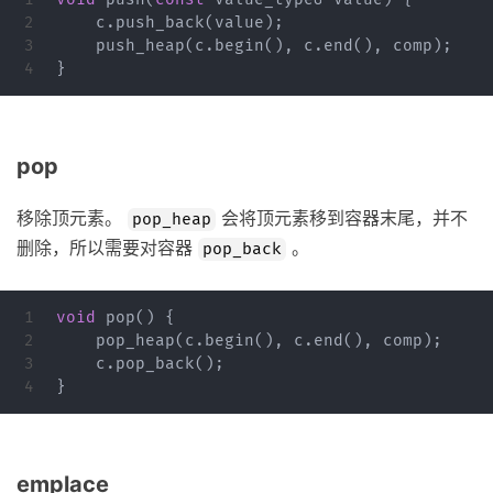
2

c
.
push_back
(
value
);
3

push_heap
(
c
.
begin
(),
c
.
end
(),
comp
);
}
pop
移除顶元素。
会将顶元素移到容器末尾，并不
pop_heap
删除，所以需要对容器
。
pop_back
1

void
pop
()
{
2

pop_heap
(
c
.
begin
(),
c
.
end
(),
comp
);
3

c
.
pop_back
();
}
emplace