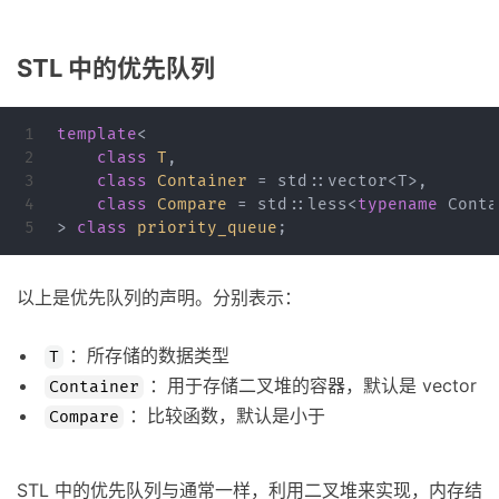
STL 中的优先队列
1

template
<
2

class
T
,
3

class
Container
=
std
::
vector
<
T
>,
4

class
Compare
=
std
::
less
<
typename
Conta
>
class
priority_queue
;
以上是优先队列的声明。分别表示：
：所存储的数据类型
T
：用于存储二叉堆的容器，默认是 vector
Container
：比较函数，默认是小于
Compare
STL 中的优先队列与通常一样，利用二叉堆来实现，内存结