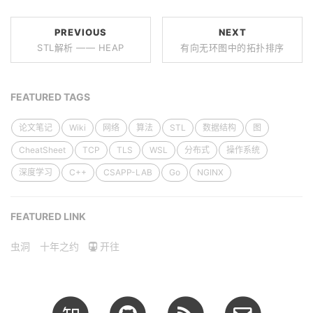
PREVIOUS
NEXT
STL解析 —— HEAP
有向无环图中的拓扑排序
FEATURED TAGS
论文笔记
Wiki
网络
算法
STL
数据结构
图
CheatSheet
TCP
TLS
WSL
分布式
操作系统
深度学习
C++
CSAPP-LAB
Go
NGINX
FEATURED LINK
虫洞
十年之约
开往