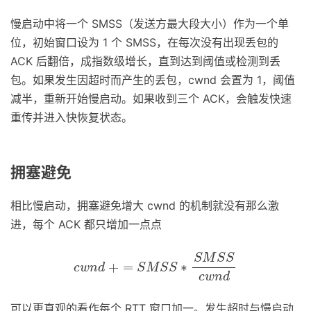
慢启动中将一个 SMSS（发送方最大段大小）作为一个单
位，初始窗口设为 1 个 SMSS，在每次没有出现丢包的
ACK 后翻倍，成指数级增长，直到达到阈值或检测到丢
包。如果发生因超时而产生的丢包，cwnd 会置为 1，阈值
减半，重新开始慢启动。如果收到三个 ACK，会触发快速
重传并进入快恢复状态。
拥塞避免
相比慢启动，拥塞避免增大 cwnd 的机制就没有那么激
进，每个 ACK 都只增加一点点
c
w
n
d
+
=
S
M
S
S
∗
S
M
S
S
c
w
n
d
S
M
S
S
+
=
∗
c
w
n
d
S
M
S
S
c
w
n
d
可以更直观的看作每个 RTT 窗口加一。发生超时与慢启动