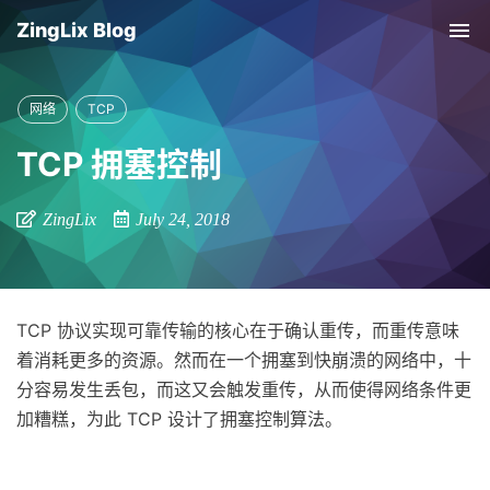
ZingLix Blog
Tog
nav
网络
TCP
TCP 拥塞控制
ZingLix
July 24, 2018
TCP 协议实现可靠传输的核心在于确认重传，而重传意味
着消耗更多的资源。然而在一个拥塞到快崩溃的网络中，十
分容易发生丢包，而这又会触发重传，从而使得网络条件更
加糟糕，为此 TCP 设计了拥塞控制算法。