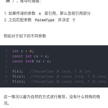
），推导时遵循：
&&
如果传递的参数
是引用，那么忽视引用部分
x
之后匹配参数
并决定
ParamType
T
例如对于如下的不同参数
1

int
x
=
0
;
2

const
int
cx
=
x
;
3

const
int
&
rx
=
x
;
4

5

f
(
x
);
//ParamType 为 int&, T 为 int
6

f
(
cx
);
//ParamType 为 const int&, T 为 const
f
(
rx
);
//ParamType 为 const int&, T 为 const
这一情况以最为自然的方式进行推导，没有什么特殊的情
况。