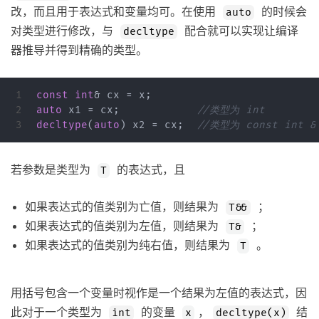
改，而且用于表达式和变量均可。在使用
的时候会
auto
对类型进行修改，与
配合就可以实现让编译
decltype
器推导并得到精确的类型。
1

const
int
&
cx
=
x
;
2

auto
x1
=
cx
;
//类型为 int
decltype
(
auto
)
x2
=
cx
;
//类型为 const int &
若参数是类型为
的表达式，且
T
如果表达式的值类别为亡值，则结果为
；
T&&
如果表达式的值类别为左值，则结果为
；
T&
如果表达式的值类别为纯右值，则结果为
。
T
用括号包含一个变量时视作是一个结果为左值的表达式，因
此对于一个类型为
的变量
，
结
int
x
decltype(x)