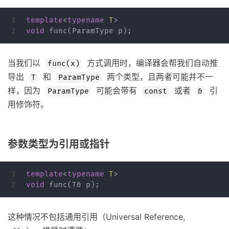
1

template
<
typename
T
>
void
func
(
ParamType
p
);
当我们以
方式调用时，编译器会帮我们自动推
func(x)
导出
和
两个类型，且两者可能并不一
T
ParamType
样，因为
可能会带有
或者
引
ParamType
const
&
用修饰符。
参数类型为引用或指针
1

template
<
typename
T
>
void
func
(
T
&
p
);
这种情况不包括通用引用（Universal Reference,