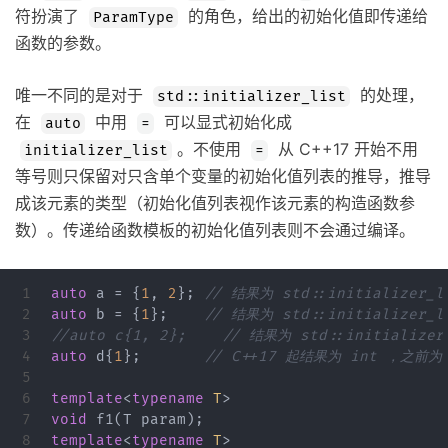
符扮演了
的角色，给出的初始化值即传递给
ParamType
函数的参数。
唯一不同的是对于
的处理，
std::initializer_list
在
中用
可以显式初始化成
auto
=
。不使用
从 C++17 开始不用
initializer_list
=
等号则只保留对只含单个变量的初始化值列表的推导，推导
成该元素的类型（初始化值列表视作该元素的构造函数参
数）。传递给函数模板的初始化值列表则不会通过编译。
1

auto
a
=
{
1
,
2
};
// 结果为 std::initializer_l
2

auto
b
=
{
1
};
// 结果为 std::initializer_l
3

//auto c{1, 2};    // 结果为 std::initialize
4

auto
d
{
1
};
// C++17 起结果为 int ，之前为 i
5

6

template
<
typename
T
>
7

void
f1
(
T
param
);
8

template
<
typename
T
>