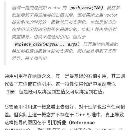
值得一提的是例如 vector 的
虽然参
push_back(T&&)
数是用到了类型推导的右值引用，但是实际上当 vector
被实例化的时候这一函数就已被实例化，也就是说当你
在使用该函数时函数签名是确定的，实际上并未使用到
类型推导，也就不是通用引用。但对于
只有当你调用函数
emplace_back(Args&&... args)
给出参数后该函数才能被实例化，所以此处用到了类型
推导，是全局引用。
通用引用存在两重含义，其一是最基础的右值引用，其二则
代表了左值或右值引用。这一特性使得代码中虽然看似
但是既可以绑定到左值又可以绑定到右值。
T&&
尽管通用引用这一概念看上去很好，对于理解也没有任何偏
差。但实际上这一概念并不存在于 C++ 标准中，真正导致
这样推导的原因在于
引用折叠（Reference