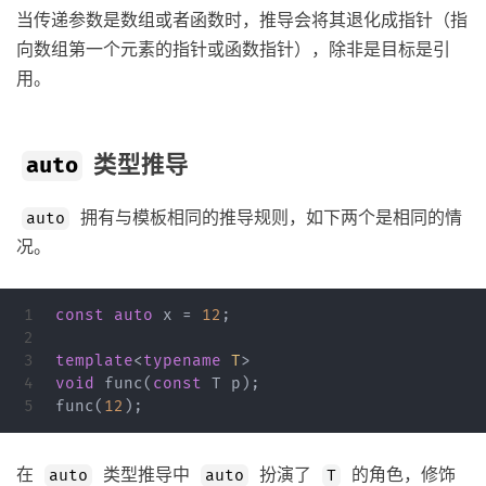
当传递参数是数组或者函数时，推导会将其退化成指针（指
向数组第一个元素的指针或函数指针），除非是目标是引
用。
类型推导
auto
拥有与模板相同的推导规则，如下两个是相同的情
auto
况。
1

const
auto
x
=
12
;
2

3

template
<
typename
T
>
4

void
func
(
const
T
p
);
func
(
12
);
在
类型推导中
扮演了
的角色，修饰
auto
auto
T