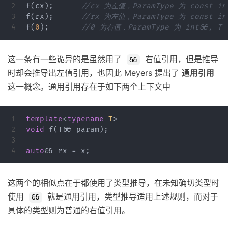
2

f
(
cx
);
//cx 为左值，ParamType 为 const in
3

f
(
rx
);
//rx 为左值，ParamType 为 const in
f
(
0
);
//0 为右值，ParamType 为 int&&, T 
这一条有一些诡异的是虽然用了
右值引用，但是推导
&&
时却会推导出左值引用，也因此 Meyers 提出了
通用引用
这一概念。通用引用存在于如下两个上下文中
1

template
<
typename
T
>
2

void
f
(
T
&&
param
);
3

auto
&&
rx
=
x
;
这两个的相似点在于都使用了类型推导，在未知确切类型时
使用
就是通用引用，类型推导适用上述规则，而对于
&&
具体的类型则为普通的右值引用。