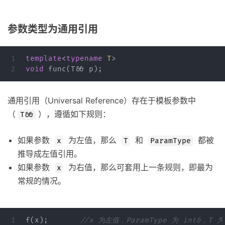
参数类型为通用引用
1

template
<
typename
T
>
void
func
(
T
&&
p
);
通用引用（Universal Reference）存在于模板参数中
（
），遵循如下规则：
T&&
如果参数
为左值，那么
和
都被
x
T
ParamType
推导成左值引用。
如果参数
为右值，那么可套用上一条规则，即最为
x
常规的情况。
1

f
(
x
);
//x 为左值，ParamType 为 int&，T 为