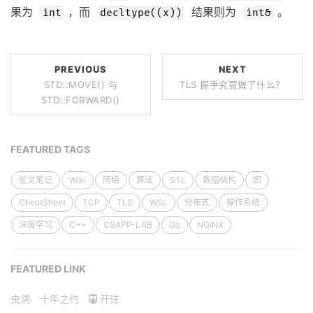
果为
，而
结果则为
。
int
decltype((x))
int&
PREVIOUS
NEXT
STD::MOVE() 与
TLS 握手究竟做了什么？
STD::FORWARD()
FEATURED TAGS
论文笔记
Wiki
网络
算法
STL
数据结构
图
CheatSheet
TCP
TLS
WSL
分布式
操作系统
深度学习
C++
CSAPP-LAB
Go
NGINX
FEATURED LINK
虫洞
十年之约
开往