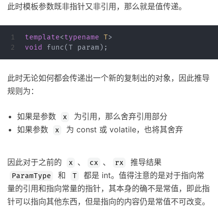
此时模板参数既非指针又非引用，那么就是值传递。
1

template
<
typename
T
>
void
func
(
T
param
);
此时无论如何都会传递出一个新的复制出的对象，因此推导
规则为：
如果是参数
为引用，那么舍弃引用部分
x
如果参数
为 const 或 volatile，也将其舍弃
x
因此对于之前的
、
、
推导结果
x
cx
rx
和
都是 int。值得注意的是对于指向常
ParamType
T
量的引用和指向常量的指针，其本身的确不是常值，即此指
针可以指向其他东西，但是指向的内容仍是常值不可改变。