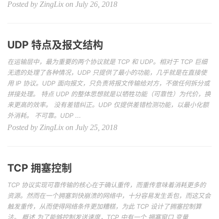
Posted by ZingLix on July 26, 2018
UDP 特点及报文结构
在运输层中，最为重要的两个协议就是 TCP 和 UDP。相对于 TCP 巨细
无遗的处理了各种情况，UDP 只提供了最小的功能，几乎就是在直接使
用 IP 协议。UDP 面向报文，只负责将报文传输给对方，不做任何拆分或
拼接处理。 特点 UDP 的整体思想就是以牺牲功能（可靠性）为代价，换
来更高的效率。 没有差错纠正。UDP 仅提供差错检测功能，以最小化额
外消耗。 不可靠。UDP ...
Posted by ZingLix on July 25, 2018
TCP 拥塞控制
TCP 协议实现可靠传输的核心在于确认重传，而重传意味着消耗更多的
资源。然而在一个拥塞到快崩溃的网络中，十分容易发生丢包，而这又会
触发重传，从而使得网络条件更加糟糕，为此 TCP 设计了拥塞控制算
法。 概述 为了能够控制发送速度，TCP 中有一个 拥塞窗口 变量