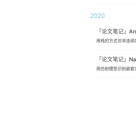
2020
「论文笔记」An Effe
用栈的方式对非连续
「论文笔记」Named 
用仿射模型识别嵌套