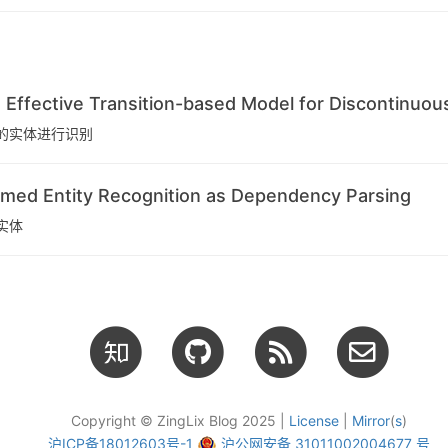
ctive Transition-based Model for Discontinuou
的实体进行识别
Entity Recognition as Dependency Parsing
实体
Copyright © ZingLix Blog 2025 |
License
|
Mirror
(
s
)
沪ICP备18012603号-1
沪公网安备 31011002004677 号