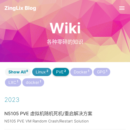
ZingLix Blog
Tog
nav
Wiki
各种零碎的知识
8
2
2
1
1
Show All
Linux
PVE
Docker
GPG
1
1
LXC
docker
2023
N5105 PVE 虚拟机随机死机/重启解决方案
N5105 PVE VM Random Crash/Restart Solution