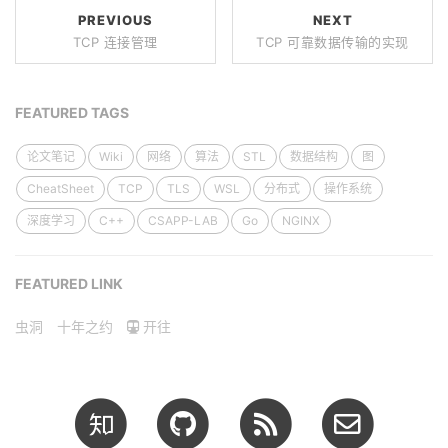
PREVIOUS
NEXT
TCP 连接管理
TCP 可靠数据传输的实现
FEATURED TAGS
论文笔记
Wiki
网络
算法
STL
数据结构
图
CheatSheet
TCP
TLS
WSL
分布式
操作系统
深度学习
C++
CSAPP-LAB
Go
NGINX
FEATURED LINK
虫洞
十年之约
开往